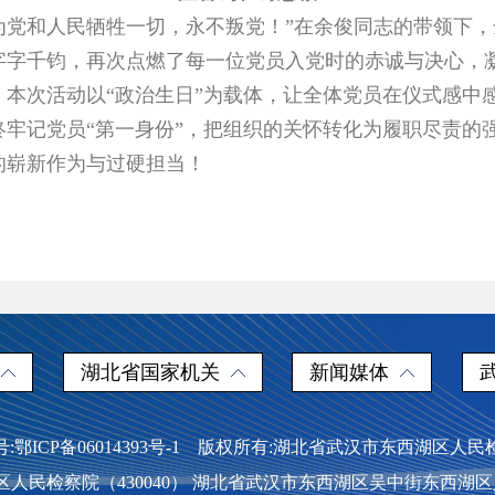
为党和人民牺牲一切，永不叛党！”在余俊同志的带领下
字字千钧，再次点燃了每一位党员入党时的赤诚与决心，
本次活动以“政治生日”为载体，让全体党员在仪式感中
牢记党员“第一身份”，把组织的关怀转化为履职尽责的
的崭新作为与过硬担当！
湖北省国家机关
新闻媒体
:鄂ICP备06014393号-1 版权所有:湖北省武汉市东西湖区人
民检察院（430040） 湖北省武汉市东西湖区吴中街东西湖区人民检