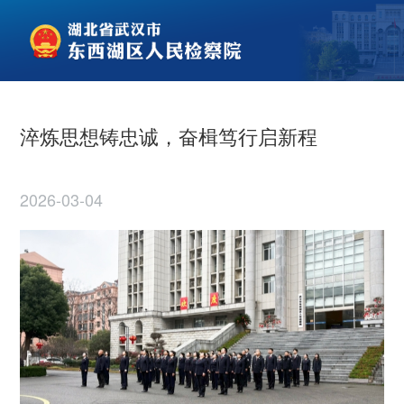
淬炼思想铸忠诚，奋楫笃行启新程
2026-03-04