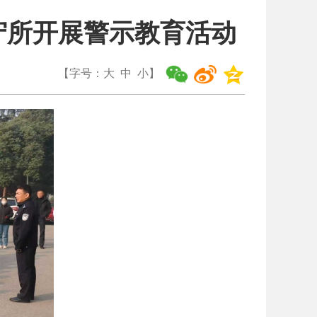
守所开展警示教育活动
【字号：
大
中
小
】