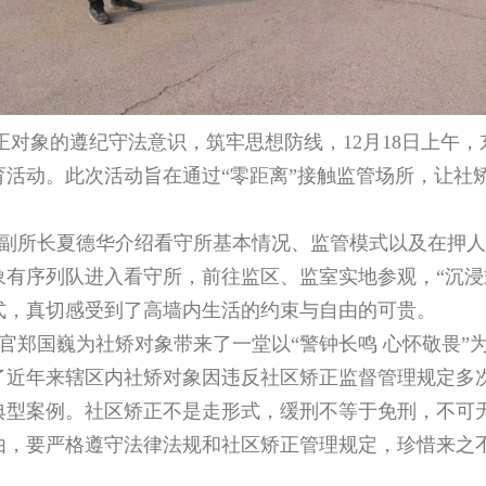
象的遵纪守法意识，筑牢思想防线，12月18日上午，
活动。此次活动旨在通过“零距离”接触监管场所，让社
副所长夏德华介绍看守所基本情况、监管模式以及在押人
有序列队进入看守所，前往监区、监室实地参观，“沉浸式
式，真切感受到了高墙内生活的约束与自由的可贵。
官郑国巍为社矫对象带来了一堂以“警钟长鸣 心怀敬畏”
了近年来辖区内社矫对象因违反社区矫正监督管理规定多
典型案例。社区矫正不是走形式，缓刑不等于免刑，不可
由，要严格遵守法律法规和社区矫正管理规定，珍惜来之