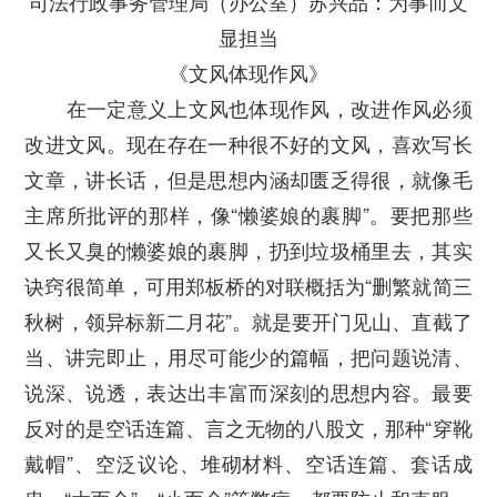
司法行政事务管理局（办公室）苏兴品：为事而文
显担当
《文风体现作风》
在一定意义上文风也体现作风，改进作风必须
改进文风。现在存在一种很不好的文风，喜欢写长
文章，讲长话，但是思想内涵却匮乏得很，就像毛
主席所批评的那样，像“懒婆娘的裹脚”。要把那些
又长又臭的懒婆娘的裹脚，扔到垃圾桶里去，其实
诀窍很简单，可用郑板桥的对联概括为“删繁就简三
秋树，领异标新二月花”。就是要开门见山、直截了
当、讲完即止，用尽可能少的篇幅，把问题说清、
说深、说透，表达出丰富而深刻的思想内容。最要
反对的是空话连篇、言之无物的八股文，那种“穿靴
戴帽”、空泛议论、堆砌材料、空话连篇、套话成