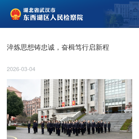
淬炼思想铸忠诚，奋楫笃行启新程
2026-03-04