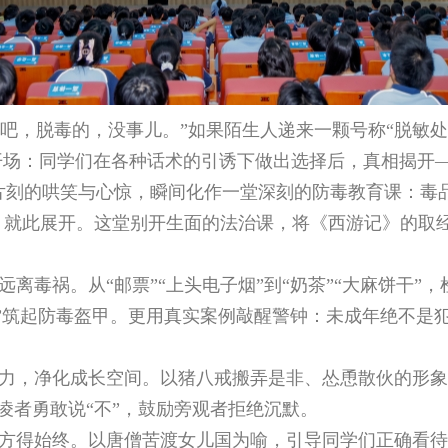
吧，脱毒的，没事儿。”如果陌生人递来一颗号称“脱敏处
场：同学们在各种话术的引诱下做出选择后，真相揭开—
片刻的哄笑与心惊，瞬间化作一堂深刻的防毒教育课：毒
，就此展开。这堂别开生面的法治课，将《西游记》的取
。
离毒祸。从“邮票”“上头电子烟”到“奶茶”“大麻饼干”
则”筑起防毒盔甲。更用真实案例敲醒警钟：未成年绝不是
力，净化成长空间。以猪八戒搬弄是非、怂恿散伙的形象
凌者勇敢说“不”，鼓励旁观者拒绝沉默。
方得始终。以唐僧苦渡女儿国为喻，引导同学们正确看待