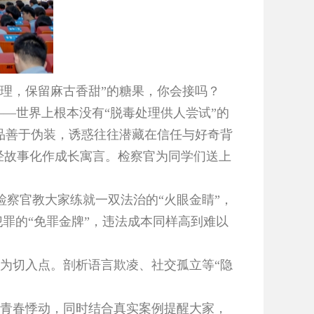
理，保留麻古香甜”的糖果，你会接吗？
—世界上根本没有“脱毒处理供人尝试”的
品善于伪装，诱惑往往潜藏在信任与好奇背
经故事化作成长寓言。检察官为同学们送上
，检察官教大家练就一双法治的“火眼金睛”，
犯罪的“免罪金牌”，违法成本同样高到难以
为切入点。剖析语言欺凌、社交孤立等“隐
青春悸动，同时结合真实案例提醒大家，