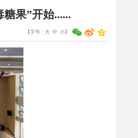
”开始......
【字号：
大
中
小
】